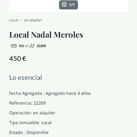
1/1
NOTICIAS Y BLOG
Local
en alquiler
CONTACTO
Local Nadal Meroles
102
m²
22269
PERFIL
450 €
Lo esencial
Fecha Agregada
:
Agregado hace 4 años
Referencia
:
22269
Operación
:
en alquiler
Tipo inmueble
:
Local
Estado
:
Disponible