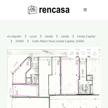
Skip
to
Toggle
Navigation
content
COMPRAR
en alquiler
Local
Lleida
Lleida
Lleida Capital
25005
Calle Albert Vives Lleida Capital, 25005
ALQUILAR
VENDER
SERVICIOS
CONOCENOS