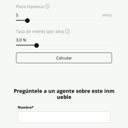
Plazo hipoteca
año(s)
Tasa de interés (por año)
Calcular
Pregúntele a un agente sobre este inm
ueble
Nombre*