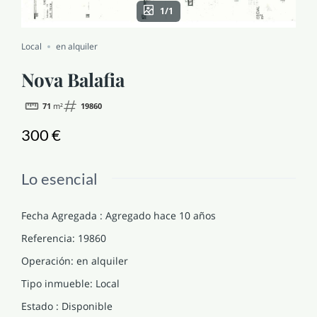
1/1
NOTICIAS Y BLOG
Local
en alquiler
CONTACTO
Nova Balafia
71
m²
19860
PERFIL
300 €
Lo esencial
Fecha Agregada
:
Agregado hace 10 años
Referencia
:
19860
Operación
:
en alquiler
Tipo inmueble
:
Local
Estado
:
Disponible