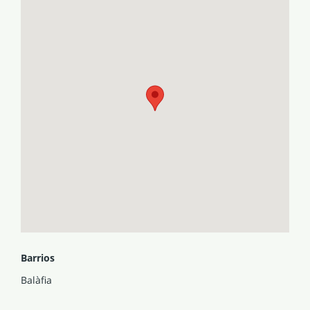
Barrios
Balàfia