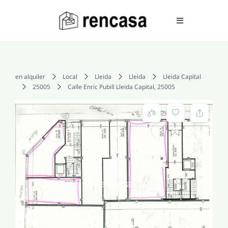
Skip
to
Toggle
Navigation
content
COMPRAR
en alquiler
Local
Lleida
Lleida
Lleida Capital
25005
Calle Enric Pubill Lleida Capital, 25005
ALQUILAR
VENDER
SERVICIOS
CONOCENOS