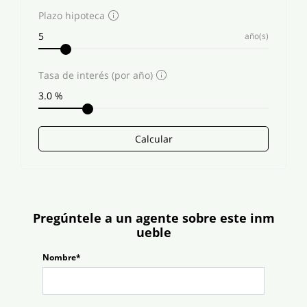
Plazo hipoteca
año(s)
Tasa de interés (por año)
Calcular
Pregúntele a un agente sobre este inm
ueble
Nombre*