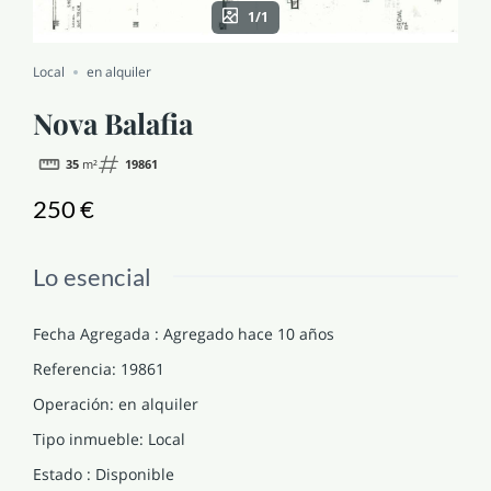
1/1
NOTICIAS Y BLOG
Local
en alquiler
CONTACTO
Nova Balafia
35
m²
19861
PERFIL
250 €
Lo esencial
Fecha Agregada
:
Agregado hace 10 años
Referencia
:
19861
Operación
:
en alquiler
Tipo inmueble
:
Local
Estado
:
Disponible