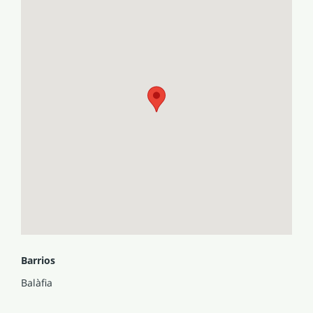
Barrios
Balàfia