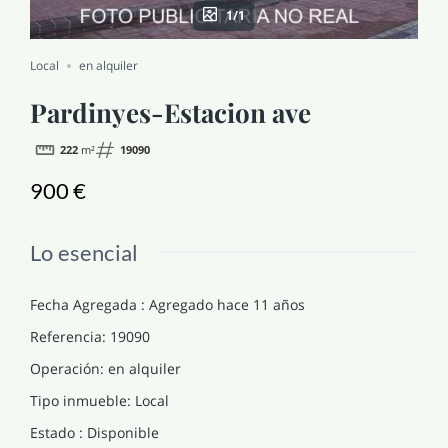
1/1
NOTICIAS Y BLOG
Local
en alquiler
CONTACTO
Pardinyes-Estacion ave
222
m²
19090
PERFIL
900 €
Lo esencial
Fecha Agregada
:
Agregado hace 11 años
Referencia
:
19090
Operación
:
en alquiler
Tipo inmueble
:
Local
Estado
:
Disponible