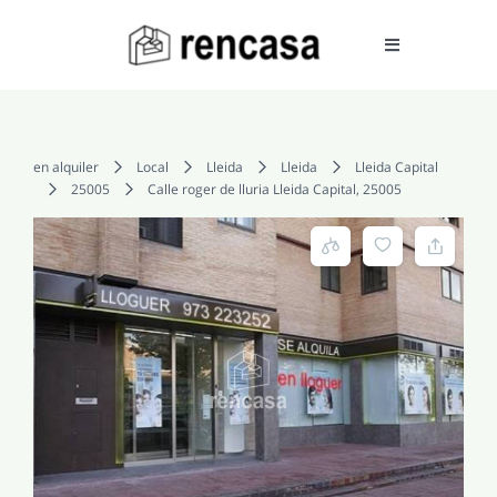
Skip
to
Toggle
Navigation
content
COMPRAR
en alquiler
Local
Lleida
Lleida
Lleida Capital
25005
Calle roger de lluria Lleida Capital, 25005
ALQUILAR
VENDER
SERVICIOS
CONOCENOS