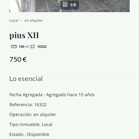
1/8
NOTICIAS Y BLOG
Local
en alquiler
CONTACTO
pius XII
140
m²
16322
PERFIL
750 €
Lo esencial
Fecha Agregada
:
Agregado hace 15 años
Referencia
:
16322
Operación
:
en alquiler
Tipo inmueble
:
Local
Estado
:
Disponible