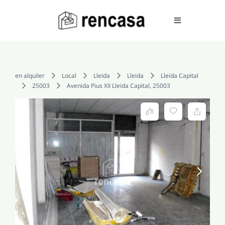
Skip
to
Toggle
Navigation
content
COMPRAR
en alquiler
Local
Lleida
Lleida
Lleida Capital
25003
Avenida Pius XII Lleida Capital, 25003
ALQUILAR
VENDER
SERVICIOS
CONOCENOS