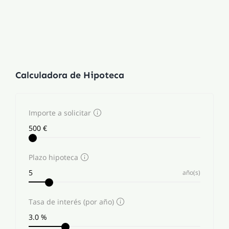
Calculadora de Hipoteca
Importe a solicitar
Plazo hipoteca
año(s)
Tasa de interés (por año)