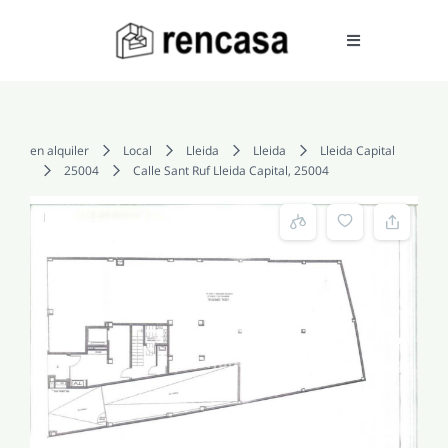
Skip
to
Toggle
Navigation
content
COMPRAR
en alquiler
Local
Lleida
Lleida
Lleida Capital
25004
Calle Sant Ruf Lleida Capital, 25004
ALQUILAR
VENDER
SERVICIOS
CONOCENOS