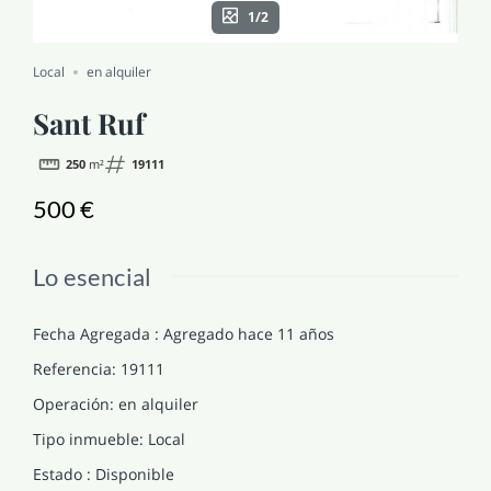
1/2
NOTICIAS Y BLOG
Local
en alquiler
CONTACTO
Sant Ruf
250
m²
19111
PERFIL
500 €
Lo esencial
Fecha Agregada
:
Agregado hace 11 años
Referencia
:
19111
Operación
:
en alquiler
Tipo inmueble
:
Local
Estado
:
Disponible