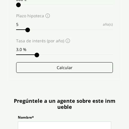
Plazo hipoteca
año(s)
Tasa de interés (por año)
Calcular
Pregúntele a un agente sobre este inm
ueble
Nombre*