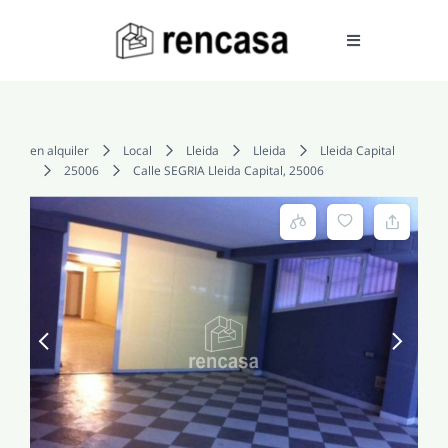
Skip
to
Toggle
Navigation
content
COMPRAR
en alquiler
Local
Lleida
Lleida
Lleida Capital
25006
Calle SEGRIA Lleida Capital, 25006
ALQUILAR
VENDER
SERVICIOS
CONOCENOS