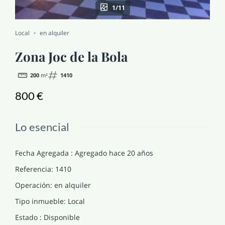
1/11
NOTICIAS Y BLOG
Local
en alquiler
CONTACTO
Zona Joc de la Bola
200
m²
1410
PERFIL
800 €
Lo esencial
Fecha Agregada
:
Agregado hace 20 años
Referencia
:
1410
Operación
:
en alquiler
Tipo inmueble
:
Local
Estado
:
Disponible